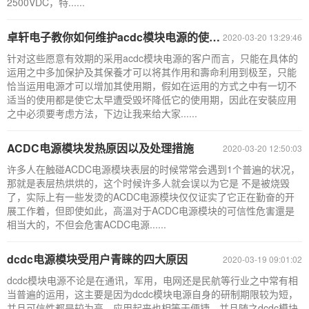
2500VDC，特......
卓轩电子教你如何维护acdc模块电源的使用寿命？
2020-03-20 13:29:46
针对这些愿意有效期的采用acdc模块电源的客户而言，只能在具体的
运用之中多加保护及其保養才可以将其作用和壽命利用到极至，只能
恰当运用电源才可以增加其使用期，假如在运用的方式之中有一切不
适当的使用都是使它太早遭受毁坏降低它的使用期，因此在安裝应用
之中必须要考虑方法，下边让我来给大家......
ACDC电源模块发热原因以及处理措施
2020-03-20 12:50:03
许多人在触碰ACDC电源模块表层的时候常常会遇到1个普遍的状况，
那就是表层热烘烘的，这个时候许多人就会误以为它是 不是被烧毁
了，实际上有一些发烫的ACDC电源模块仅仅证实了它正在勤奋的开
展工作着，但即使如此，高溫对于ACDC电源模块的可信性危害還是
相当大的，不但会危害ACDC电源......
dcdc电源模块受用户青睐的四大原因
2020-03-19 09:01:02
dcdc模块电源不论是在通讯，军用，电网还是民航等行业之中常有相
当普遍的运用，这主要是因为dcdc模块电源自身的研制期限较为短，
并且可信性都是较为高，应用起来也相等于便捷，并且随之dcdc模块