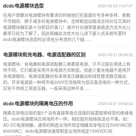
dcdc电源模块选型
2020-03-23 10:47:07
在用户想要对电源模块有要求的时候他们在直面形号多种多样、叁数
不尽相同、牌子诸多的电源模块中，怎样刷选出既适合同价位又高的
电源模块确实是十分抓狂的事儿！或许针对通常基准挑选方式大伙儿
都早已较为了解了，因此网编此次给大伙儿讲下嵌入式系统布置时
dcdc电源模块选型时必须充分考虑的几个疑......
电源模块和充电器、电源适配器的区别
2020-03-21 09:08:22
电源模块、充电器和电源适配器三者都是电源，只不过是在用途上有
所不同，它们都是采用开关电源方式制造。但是少量充电器不是用开
关电源做的，电源适配器也有采用变压器输出和线性整流稳压输出
的。开关电源是一种将市电220V交流电转为低压直流电的一种方式，
区别于传统工频变压器，一般采用这种开关......
dcdc电源模块的隔离电压的作用
2020-03-21 09:02:43
隔离击穿电压指的是2个没有直接等电位连接的装置能够经受的绝缘电
压。dcdc电源模块应用场所不一样，相匹配的规格挑选也不需。如：
AD-DC电源隔離，通常的制造业场所规定隔離击穿电压在5000VAC到
6000VAC；dcdc电源模块通常制造业场所规定1500VDC到