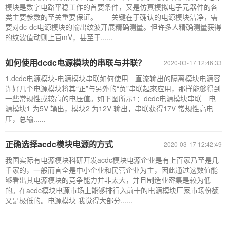
模块是数字电路平稳工作的首要条件，又是仿真模拟电子元器件的各
类主要参数的至关重要保证。 关键在于确认的电源模块洁净，需
要对dc-dc电源模块的輸出纹波开展精确测量。但许多人精确测量获得
的纹波值动则上百mV，甚至于......
如何使用dcdc电源模块的串联与并联？
2020-03-17 12:46:33
1.dcdc电源模块-电源模块串联如何使用 直流输出的隔离模块电源容
许好几个电源模块将其“正”与另外的“负”串联起來应用，那样能够得到
一些常规性或较高的电压值。如下图所示1：dcdc电源模块串联 电
源模块1 为5V 输出，模块2 为12V 输出，串联获得17V 常规性高电
压，总输......
正确选择acdc模块电源的方式
2020-03-17 12:42:49
我国实际有电源模块科研开发acdc模块电源企业是有上百家乃至是几
千家的，一般而言全是中小企业和民营企业为主，因此通过这数值能
够看出其电源模块的竞争能力并非太大，并且制造业密集是较为低
的。在acdc模块电源市场上能够排行入前十的电源模块厂家市场份额
又是极低的。电源模块 我觉得大部分......