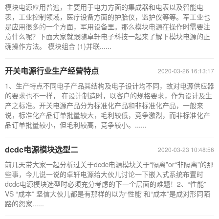
模块电源应用普遍，主要用于电力方面的集成器和电表以及智能电
表，工业控制领域，医疗设备方面的护胎仪，监护仪等等。军工业也
是应用很多的一个方面，军用设备里。那么模块电源在操作时需要注
意什么呢？下面大家就跟随卓轩电子科技一起来了解下模块电源的正
确操作方法。 模块组合 (1)并联......
开关电源行业生产经营特点
2020-03-26 16:13:17
1、生产特点不同电子产品其结构及电子设计均不同，故对电源供应器
的要求也不一样， 在设计制造时，以客户的规格要求，作为设计及生
产之标准。开关电源产品分为标准化产品和非标准化产品，一般来
说，标准化产品订单批量较大，毛利较低，竞争激烈，而非标准化产
品订单批量较小，但毛利较高，竞争较小。......
dcdc电源模块选型二
2020-03-23 10:48:56
前几天带大家一起分析过关于dcdc电源模块关于“隔离”or“非隔离”的那
些事，今儿说一说的卓轩电源给大伙儿讨论一下嵌入式系统布置时
dcdc电源模块选型时必须充分考虑的下一个层面的难题！2、“性能”
VS “成本” 坚信大伙儿都是有那样的以为“性能”和“成本”是成对形同陌
路的怨家......