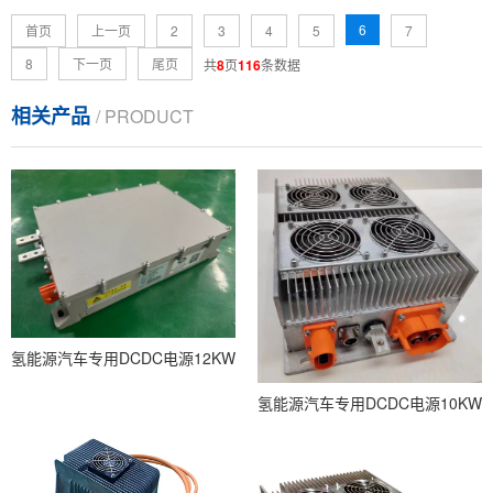
6
首页
上一页
2
3
4
5
7
8
下一页
尾页
共
8
页
116
条数据
相关产品
/ PRODUCT
氢能源汽车专用DCDC电源12KW
氢能源汽车专用DCDC电源10KW