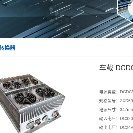
C转换器
车载 DCD
电源类型：DCDC
规格型号：ZXD602
电源尺寸：347mm*
输入电压：DC320V(2
输出电压：DC24V/2