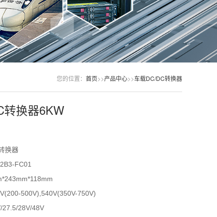
您的位置：
首页
>>
产品中心
>>
车载DC/DC转换器
C转换器6KW
转换器
B3-FC01
243mm*118mm
00-500V),540V(350V-750V)
7.5/28V/48V