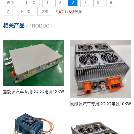
3
首页
上一页
1
2
4
5
6
7
下一页
尾页
共
8
页
116
条数据
相关产品
/ PRODUCT
氢能源汽车专用DCDC电源12KW
氢能源汽车专用DCDC电源10KW