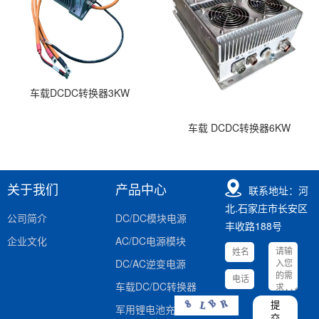
车载DCDC转换器3KW
车载 DCDC转换器6KW
关于我们
产品中心
联系地址：河
北.石家庄市长安区
公司简介
DC/DC模块电源
丰收路188号
企业文化
AC/DC电源模块
DC/AC逆变电源
车载DC/DC转换器
提
军用锂电池充电器
交