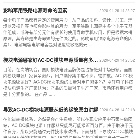
影响军用铁路电源寿命的因素
2020-04-29 14:25:27
每个电子产品都有肯定的使用寿命，从产品的质料、设计、加工、环
境以及操作等也都会影响其的寿命。军用铁路电源是由多个电子元器
件组成，或许有部分元件有很长的使用寿命手机应用，但是根据木桶
原理，其寿命是由寿命短的元件决定的。影响军用铁路电源寿命的因
素1、电解电容电解电容是对温度较敏感的元......
模块电源哪家好AC-DC模块电源质量有多紧张
2020-04-29 14:23:52
目前，在高端场合，国际模块电源品牌仍是占据绝对市场份额。而国
内模块电源厂家竞争激烈，用户选择集中度不高，较扩散。AC-DC模
块电源哪家好？AC-DC模块电源的质量对用户紧张吗？卓轩电子科技
模块电源生产厂家认为：产品的质量对于生产厂家、市场还有用户都
是十分紧张的。 在产品......
导致AC-DC模块电源服从低的缘故原由讲解
2020-04-28 14:22:18
在能量转换体系，必然是会产生损耗，所以在现实应用中石家庄做网
站，AC-DC模块电源工作服从只能尽可能接近百分百。由于取决于元
件自身，所以只能通过元件技术来改进。下面分析下导致AC-DC模块
电源服从低的缘故原由。AC-DC模块电源的损耗重要来自开关元件