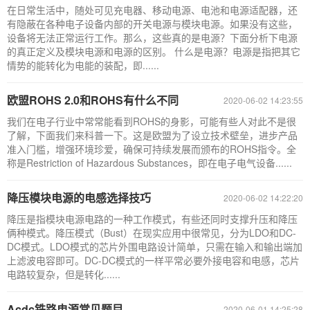
在日常生活中，随处可见充电器、移动电源、电池和电源适配器，还
有隐蔽在各种电子设备内部的开关电源与模块电源。如果没有这些，
设备将无法正常运行工作。那么，这些真的是电源？下面分析下电源
的真正定义及模块电源和电源的区别。 什么是电源？电源是指把其它
情势的能转化为电能的装配，即......
欧盟ROHS 2.0和ROHS有什么不同
2020-06-02 14:23:55
我们在电子行业中常常能看到ROHS的身影，可能有些人对此不是很
了解，下面我们来科普一下。这是欧盟为了设立技术壁垒，进步产品
准入门槛，增强环境珍爱，确保可持续发展而颁布的ROHS指令。全
称是Restriction of Hazardous Substances，即在电子电气设备......
降压模块电源的电感选择技巧
2020-06-02 14:22:20
降压是指模块电源电路的一种工作模式，有些还同时支撑升压和降压
俩种模式。降压模式（Bust）在现实应用中很常见，分为LDO和DC-
DC模式。LDO模式的芯片外围电路设计简单，只需在输入和输出端加
上滤波电容即可。DC-DC模式的一样平常必要外接电容和电感，芯片
电路较复杂，但是转化......
Acdc铁路电源常见题目
2020-06-01 14:25:28