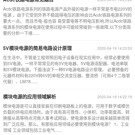
Acdc铁路电源系列的铁路电源产品外接的电源一样平常是市电220V的
电源 ，由于它受到外界不稳固得电压的影响会比Acdc铁路电源系列的
要大一点。 而且市电-般也容 易受雷电等不明电压影响,所以Acdc铁路
电源系列的模块电源在使用过程中可能经常碰到一些故障,以下分类简
要的分析一下缘......
5V模块电源的简易电路设计原理
2020-04-19 14:23:53
在生活中，不管是工程师照旧电子设备在现实应用中，经常必要使用
到5V电源。一样平常常见的有5V充电器、5V电源适配器、电池串联
和5V模块电源。下面浅谈下一种5V电源电路设计原理。 必要预备的
元器件材料有220V转6V的单相交流变压器、整流桥（可用4个二极管
代替）、LM78......
模块电源的应用领域解析
2020-04-19 14:22:19
模块电源是可以直接安装在印刷电路板上的电源，可用于数字或模仿
负载的供电应用场所。由于具有高可靠性、小体积、功率密度高、转
换服从高等特点河南人事考试网站，使电源体系设计越来越简单而得
到广泛应用。那么，有那些应用领域必要使用到模块电源？ 1、工业
领域 工业领域包括工业电气......