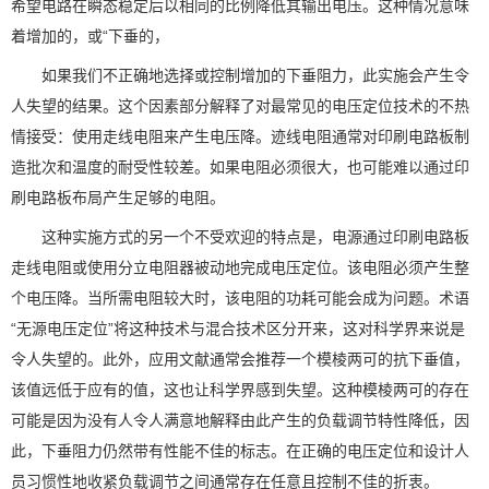
希望电路在瞬态稳定后以相同的比例降低其输出电压。这种情况意味
着增加的，或“下垂的，
如果我们不正确地选择或控制增加的下垂阻力，此实施会产生令
人失望的结果。这个因素部分解释了对最常见的电压定位技术的不热
情接受：使用走线电阻来产生电压降。迹线电阻通常对印刷电路板制
造批次和温度的耐受性较差。如果电阻必须很大，也可能难以通过印
刷电路板布局产生足够的电阻。
这种实施方式的另一个不受欢迎的特点是，电源通过印刷电路板
走线电阻或使用分立电阻器被动地完成电压定位。该电阻必须产生整
个电压降。当所需电阻较大时，该电阻的功耗可能会成为问题。术语
“无源电压定位”将这种技术与混合技术区分开来，这对科学界来说是
令人失望的。此外，应用文献通常会推荐一个模棱两可的抗下垂值，
该值远低于应有的值，这也让科学界感到失望。这种模棱两可的存在
可能是因为没有人令人满意地解释由此产生的负载调节特性降低，因
此，下垂阻力仍然带有性能不佳的标志。在正确的电压定位和设计人
员习惯性地收紧负载调节之间通常存在任意且控制不佳的折衷。