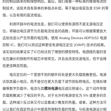
的控制回路来控制理想响应。最后，我们需要一种标准的峰值电流控
制技术，该技术具有简单的单极点补偿，等于输出电容及其 ESR 的零
值，以及有限的直流增益。
利用环路中的电流信息，我们可以使用有源而不是无源电压定
位，将输出电压调节为负载电流信息的函数，环路可以根据需要放大
这些信息以产生所需的电压降。使用 Analog Devices ADP3152 电源
控制 IC，我们可以测试这种更佳有源电压定位 (OAVP) 技术的结果。
该实验的结果证实了IC已经达到了理想的模型特性。电感随负载的变
化在廉价的铁粉环形磁芯中很常见，并且会改变纹波电压，但不会降
低更佳瞬态性能。
电压定位的一个意想不到的额外好处是更大负载耗散更低。电源
达到其最小电压，而不是仅在更大负载下调节到标称电压。在微处理
器等数字负载中，电流与其
模块电源
电压成比例减小。这个动作导致
负载耗散减少了电压的平方。对于允许的电源变化为 5% 或更多的负
载，这种减少反过来又可以显着减少散发的热量。或者，这种方法可
以让我们在固定热设计中提高热限制负载的性能。与标准电源设计相