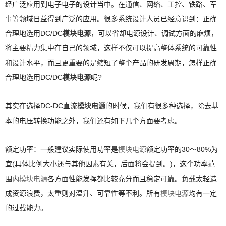
经广泛应用到电子电子的设计当中。在通信、网络、工控、铁路、军
事等领域日益得到广泛的应用。很多系统设计人员已经意识到：正确
模块电源
合理地选用DC/DC
，可以省却电源设计、调试方面的麻烦，
将主要精力集中在自己的领域，这样不仅可以提高整体系统的可靠性
和设计水平，而且更重要的是缩短了整个产品的研发周期，怎样正确
模块电源
合理地选用DC/DC
呢?
模块电源
其实在选择DC-DC直流
的时候，我们有很多种选择，除去基
本的电压转换功能之外，我们还有如下几个方面要考虑。
额定功率：一般建议实际使用功率是
模块电源
额定功率的30～80%为
宜(具体比例大小还与其他因素有关，后面将会提到。)，这个功率范
围内
模块电源
各方面性能发挥都比较充分而且稳定可靠。负载太轻造
成资源浪费，太重则对温升、可靠性等不利。所有
模块电源
均有一定
的过载能力。