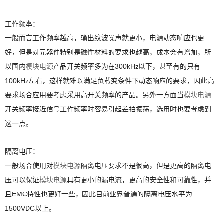
工作频率：
一般而言工作频率越高，输出纹波噪声就更小，电源动态响应也更
好，但是对元器件特别是磁性材料的要求也越高，成本会有增加，所
以国内
模块电源
产品开关频率多为在300kHz以下，甚至有的只有
100kHz左右，这样就难以满足负载变条件下动态响应的要求，因此高
要求场合应用要考虑采用高开关频率的产品。另外一方面当
模块电源
开关频率接近信号工作频率时容易引起差拍振荡，选用时也要考虑到
这一点。
隔离电压：
一般场合使用对
模块电源
隔离电压要求不是很高，但是更高的隔离电
压可以保证
模块电源
具有更小的漏电流，更高的安全性和可靠性，并
且EMC特性也更好一些，因此目前业界普遍的隔离电压水平为
1500VDC以上。