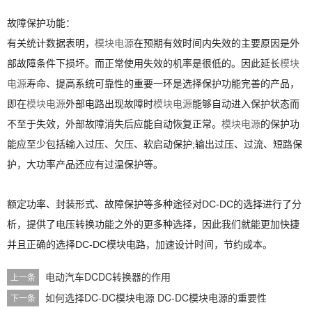
故障保护功能：
有关统计数据表明，
模块电源
在预期有效时间内失效的主要原因是外
部故障条件下损坏。而正常使用失效的机率是很低的。因此延长
模块
电源
寿命、提高系统可靠性的重要一环是选择保护功能完善的产品，
即在
模块电源
外部电路出现故障时
模块电源
能够自动进入保护状态而
不至于失效，外部故障消失后应能自动恢复正常。
模块电源
的保护功
能应至少包括输入过压、欠压、软启动保护;输出过压、过流、短路保
护，大功率产品还应有过温保护等。
额定功率、封装形式、故障保护等多种途径对DC-DC的选择进行了分
析，提供了电压转换功能之外的更多种选择，因此我们就能更加快捷
并且正确的选择DC-DC模块电路，加速设计时间，节约成本。
电动汽车DCDC转换器的作用
上一条
如何选择DC-DC模块电源 DC-DC模块电源的重要性
下一条