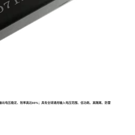
℃、输出电压稳定、效率高达88%；具有全球通用输入电压范围、低功耗、高隔离、防雷