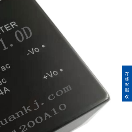
在
线
客
服